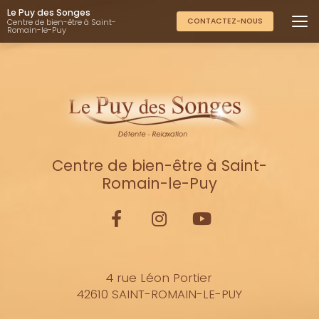
Aller
Le Puy des Songes
au
CONTACTEZ-NOUS
Centre de bien-être à Saint-
Romain-le-Puy
contenu
principal
Centre de bien-être à Saint-
Romain-le-Puy
4 rue Léon Portier
42610 SAINT-ROMAIN-LE-PUY