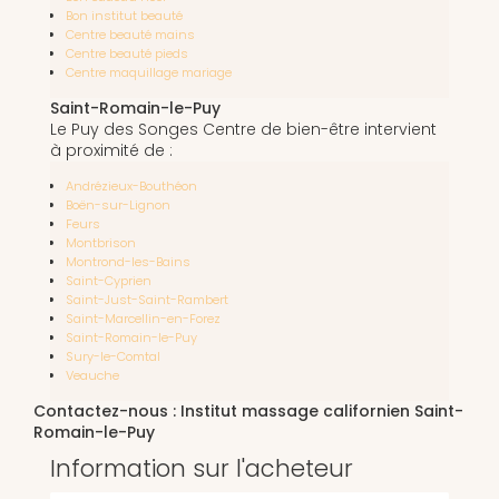
Bon institut beauté
Centre beauté mains
Centre beauté pieds
Centre maquillage mariage
Saint-Romain-le-Puy
Le Puy des Songes Centre de bien-être intervient
à proximité de :
Andrézieux-Bouthéon
Boën-sur-Lignon
Feurs
Montbrison
Montrond-les-Bains
Saint-Cyprien
Saint-Just-Saint-Rambert
Saint-Marcellin-en-Forez
Saint-Romain-le-Puy
Sury-le-Comtal
Veauche
Contactez-nous : Institut massage californien Saint-
Romain-le-Puy
Information sur l'acheteur