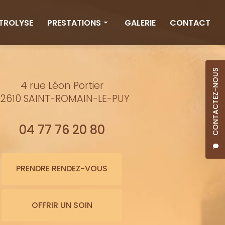
CTROLYSE
PRESTATIONS
GALERIE
CONTACT
Rituels
Massages
CONTACTEZ-NOUS
4 rue Léon Portier
Minceur
2610 SAINT-ROMAIN-LE-PUY
Soins visage
Bienfaits de l'eau
04 77 76 20 80
Beauté
Épilation cire
PRENDRE RENDEZ-VOUS
Maquillage semi-permanent
OFFRIR UN SOIN