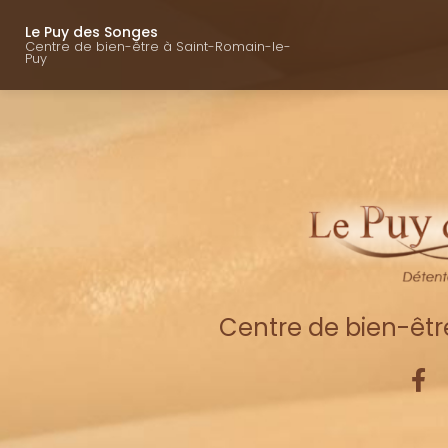
Navigation princ
Aller
au
Le Puy des Songes
Centre de bien-être à Saint-Romain-le-
contenu
Puy
principal
Centre de bien-êt