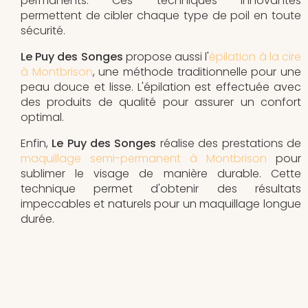
permanents. Ces techniques innovantes
permettent de cibler chaque type de poil en toute
sécurité.
Le Puy des Songes
propose aussi l'
épilation à la cire
à Montbrison
, une méthode traditionnelle pour une
peau douce et lisse. L'épilation est effectuée avec
des produits de qualité pour assurer un confort
optimal.
Enfin,
Le Puy des Songes
réalise des prestations de
maquillage semi-permanent à Montbrison
pour
sublimer le visage de manière durable. Cette
technique permet d'obtenir des résultats
impeccables et naturels pour un maquillage longue
durée.