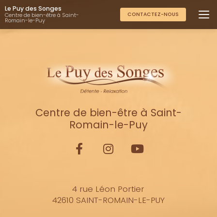
Aller
Le Puy des Songes
au
CONTACTEZ-NOUS
Centre de bien-être à Saint-
Romain-le-Puy
contenu
principal
Centre de bien-être à Saint-
Romain-le-Puy
4 rue Léon Portier
42610 SAINT-ROMAIN-LE-PUY