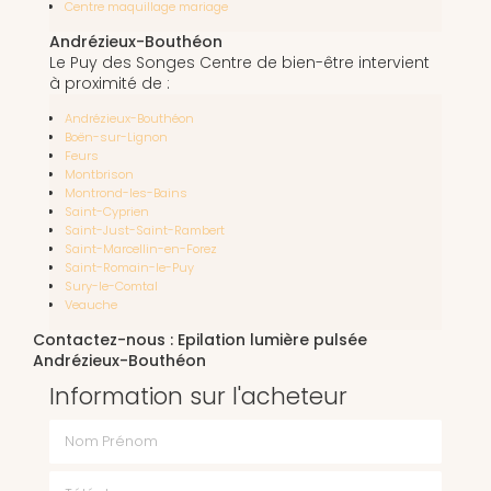
Centre maquillage mariage
Andrézieux-Bouthéon
Le Puy des Songes Centre de bien-être intervient
à proximité de :
Andrézieux-Bouthéon
Boën-sur-Lignon
Feurs
Montbrison
Montrond-les-Bains
Saint-Cyprien
Saint-Just-Saint-Rambert
Saint-Marcellin-en-Forez
Saint-Romain-le-Puy
Sury-le-Comtal
Veauche
Contactez-nous : Epilation lumière pulsée
Andrézieux-Bouthéon
Information sur l'acheteur
Nom Prénom
Téléphone