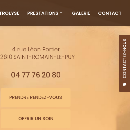
CTROLYSE
PRESTATIONS
GALERIE
CONTACT
Rituels
Massages
CONTACTEZ-NOUS
4 rue Léon Portier
Minceur
2610 SAINT-ROMAIN-LE-PUY
Soins visage
Bienfaits de l'eau
04 77 76 20 80
Beauté
Épilation cire
PRENDRE RENDEZ-VOUS
Maquillage semi-permanent
OFFRIR UN SOIN