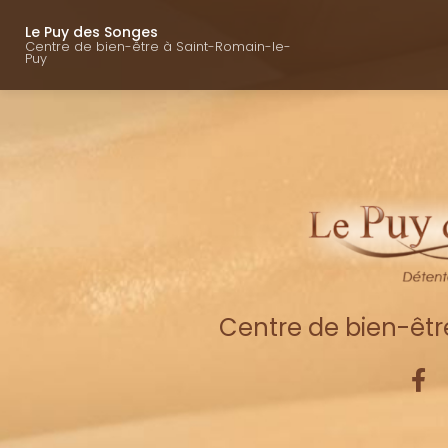
Navigation princ
Aller
au
Le Puy des Songes
Centre de bien-être à Saint-Romain-le-
contenu
Puy
principal
Centre de bien-êt