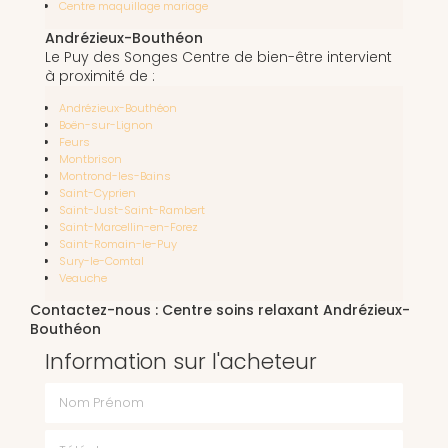
Centre maquillage mariage
Andrézieux-Bouthéon
Le Puy des Songes Centre de bien-être intervient
à proximité de :
Andrézieux-Bouthéon
Boën-sur-Lignon
Feurs
Montbrison
Montrond-les-Bains
Saint-Cyprien
Saint-Just-Saint-Rambert
Saint-Marcellin-en-Forez
Saint-Romain-le-Puy
Sury-le-Comtal
Veauche
Contactez-nous : Centre soins relaxant Andrézieux-
Bouthéon
Information sur l'acheteur
Nom Prénom
Téléphone