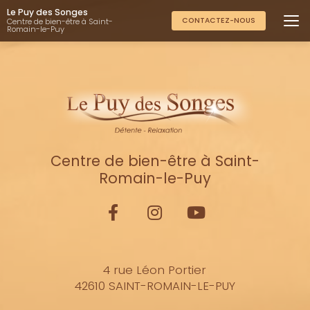
Aller
Le Puy des Songes
au
CONTACTEZ-NOUS
Centre de bien-être à Saint-
Romain-le-Puy
contenu
principal
Centre de bien-être à Saint-
Romain-le-Puy
4 rue Léon Portier
42610 SAINT-ROMAIN-LE-PUY