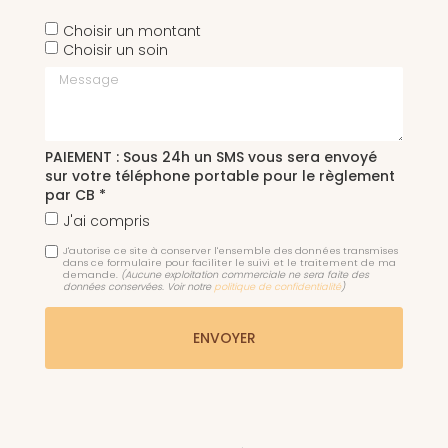
Choisir un montant
Choisir un soin
Message
PAIEMENT : Sous 24h un SMS vous sera envoyé
sur votre téléphone portable pour le règlement
par CB *
J'ai compris
J'autorise ce site à conserver l'ensemble des données transmises
dans ce formulaire pour faciliter le suivi et le traitement de ma
demande.
(Aucune exploitation commerciale ne sera faite des
données conservées. Voir notre
politique de confidentialité
)