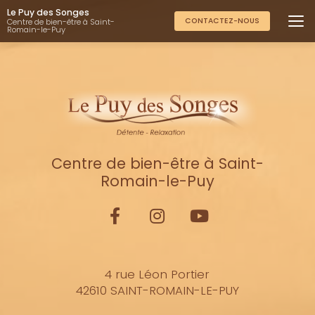
Aller
Le Puy des Songes
au
CONTACTEZ-NOUS
Centre de bien-être à Saint-
Romain-le-Puy
contenu
principal
Centre de bien-être à Saint-
Romain-le-Puy
4 rue Léon Portier
42610 SAINT-ROMAIN-LE-PUY