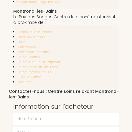
Centre maquillage mariage
Montrond-les-Bains
Le Puy des Songes Centre de bien-être intervient
à proximité de :
Andrézieux-Bouthéon
Boën-sur-Lignon
Feurs
Montbrison
Montrond-les-Bains
Saint-Cyprien
Saint-Just-Saint-Rambert
Saint-Marcellin-en-Forez
Saint-Romain-le-Puy
Sury-le-Comtal
Veauche
Contactez-nous : Centre soins relaxant Montrond-
les-Bains
Information sur l'acheteur
Nom Prénom
Téléphone