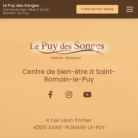
Aller
Le Puy des Songes
au
CONTACTEZ-NOUS
Centre de bien-être à Saint-
Romain-le-Puy
contenu
principal
Centre de bien-être à Saint-
Romain-le-Puy
4 rue Léon Portier
42610 SAINT-ROMAIN-LE-PUY