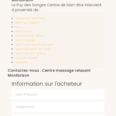
Le Puy des Songes Centre de bien-être intervient
à proximité de :
Andrézieux-Bouthéon
Boën-sur-Lignon
Feurs
Montbrison
Montrond-les-Bains
Saint-Cyprien
Saint-Just-Saint-Rambert
Saint-Marcellin-en-Forez
Saint-Romain-le-Puy
Sury-le-Comtal
Veauche
Contactez-nous : Centre massage relaxant
Montbrison
Information sur l'acheteur
Nom Prénom
Téléphone