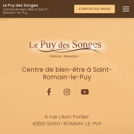
Aller
Le Puy des Songes
au
CONTACTEZ-NOUS
Centre de bien-être à Saint-
Romain-le-Puy
contenu
principal
Centre de bien-être à Saint-
Romain-le-Puy
4 rue Léon Portier
42610 SAINT-ROMAIN-LE-PUY