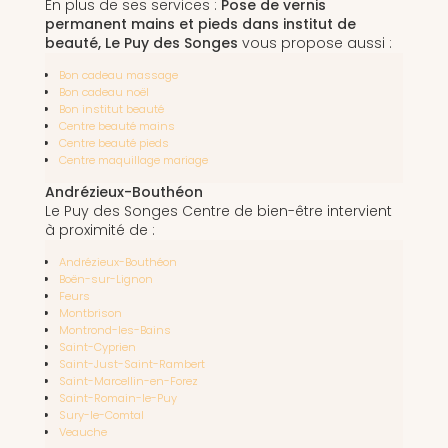
En plus de ses services :
Pose de vernis
permanent mains et pieds dans institut de
beauté, Le Puy des Songes
vous propose aussi :
Bon cadeau massage
Bon cadeau noël
Bon institut beauté
Centre beauté mains
Centre beauté pieds
Centre maquillage mariage
Andrézieux-Bouthéon
Le Puy des Songes Centre de bien-être intervient
à proximité de :
Andrézieux-Bouthéon
Boën-sur-Lignon
Feurs
Montbrison
Montrond-les-Bains
Saint-Cyprien
Saint-Just-Saint-Rambert
Saint-Marcellin-en-Forez
Saint-Romain-le-Puy
Sury-le-Comtal
Veauche