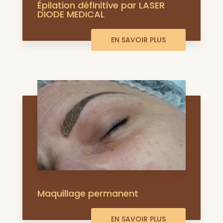
Épilation définitive par LASER
DIODE MEDICAL
EN SAVOIR PLUS
Maquillage permanent
EN SAVOIR PLUS