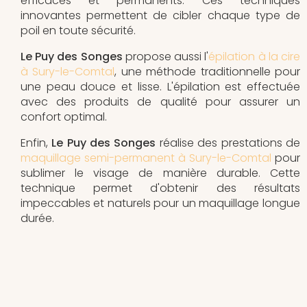
efficaces et permanents. Ces techniques
innovantes permettent de cibler chaque type de
poil en toute sécurité.
Le Puy des Songes
propose aussi l'
épilation à la cire
à Sury-le-Comtal
, une méthode traditionnelle pour
une peau douce et lisse. L'épilation est effectuée
avec des produits de qualité pour assurer un
confort optimal.
Enfin,
Le Puy des Songes
réalise des prestations de
maquillage semi-permanent à Sury-le-Comtal
pour
sublimer le visage de manière durable. Cette
technique permet d'obtenir des résultats
impeccables et naturels pour un maquillage longue
durée.