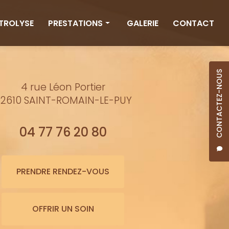
CTROLYSE
PRESTATIONS
GALERIE
CONTACT
Rituels
Massages
CONTACTEZ-NOUS
4 rue Léon Portier
Minceur
2610 SAINT-ROMAIN-LE-PUY
Soins visage
Bienfaits de l'eau
04 77 76 20 80
Beauté
Épilation cire
PRENDRE RENDEZ-VOUS
Maquillage semi-permanent
OFFRIR UN SOIN