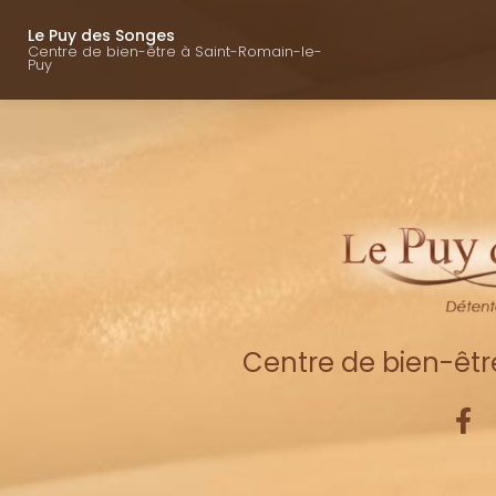
Navigation princ
Aller
au
Le Puy des Songes
Centre de bien-être à Saint-Romain-le-
contenu
Puy
principal
Centre de bien-êt