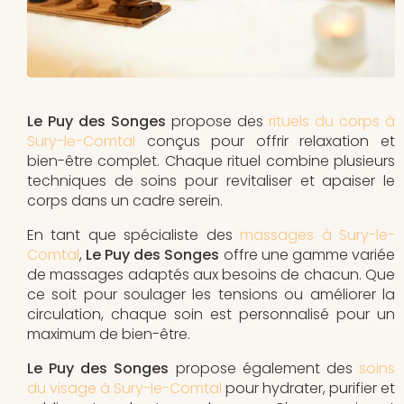
Le Puy des Songes
propose des
rituels du corps à
Sury-le-Comtal
conçus pour offrir relaxation et
bien-être complet. Chaque rituel combine plusieurs
techniques de soins pour revitaliser et apaiser le
corps dans un cadre serein.
En tant que spécialiste des
massages à Sury-le-
Comtal
,
Le Puy des Songes
offre une gamme variée
de massages adaptés aux besoins de chacun. Que
ce soit pour soulager les tensions ou améliorer la
circulation, chaque soin est personnalisé pour un
maximum de bien-être.
Le Puy des Songes
propose également des
soins
du visage à Sury-le-Comtal
pour hydrater, purifier et