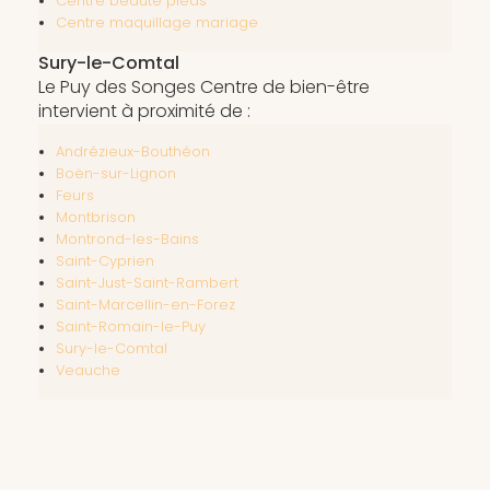
Centre beauté pieds
Centre maquillage mariage
Sury-le-Comtal
Le Puy des Songes Centre de bien-être
intervient à proximité de :
Andrézieux-Bouthéon
Boën-sur-Lignon
Feurs
Montbrison
Montrond-les-Bains
Saint-Cyprien
Saint-Just-Saint-Rambert
Saint-Marcellin-en-Forez
Saint-Romain-le-Puy
Sury-le-Comtal
Veauche