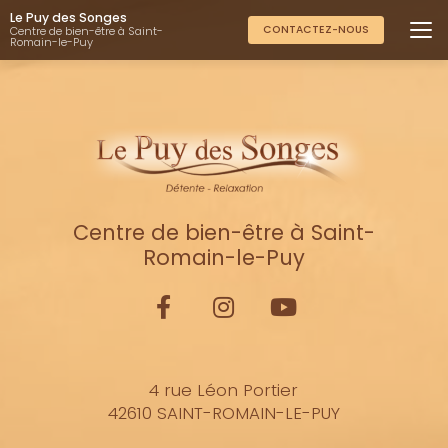
Aller
Le Puy des Songes
au
CONTACTEZ-NOUS
Centre de bien-être à Saint-
Romain-le-Puy
contenu
principal
Centre de bien-être à Saint-
Romain-le-Puy
4 rue Léon Portier
42610 SAINT-ROMAIN-LE-PUY