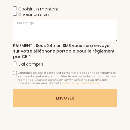
Choisir un montant
Choisir un soin
Message
PAIEMENT : Sous 24h un SMS vous sera envoyé
sur votre téléphone portable pour le règlement
par CB *
J'ai compris
J'autorise ce site à conserver l'ensemble des données transmises
dans ce formulaire pour faciliter le suivi et le traitement de ma
demande.
(Aucune exploitation commerciale ne sera faite des
données conservées. Voir notre
politique de confidentialité
)