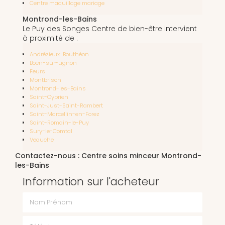
Centre maquillage mariage
Montrond-les-Bains
Le Puy des Songes Centre de bien-être intervient
à proximité de :
Andrézieux-Bouthéon
Boën-sur-Lignon
Feurs
Montbrison
Montrond-les-Bains
Saint-Cyprien
Saint-Just-Saint-Rambert
Saint-Marcellin-en-Forez
Saint-Romain-le-Puy
Sury-le-Comtal
Veauche
Contactez-nous : Centre soins minceur Montrond-
les-Bains
Information sur l'acheteur
Nom Prénom
Téléphone