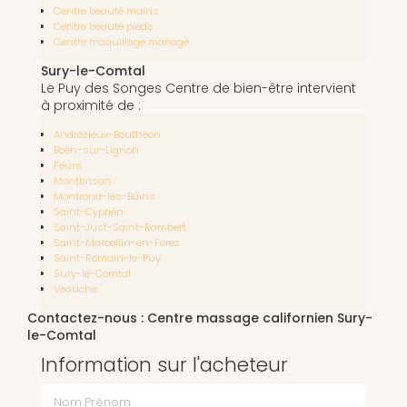
Centre beauté mains
Centre beauté pieds
Centre maquillage mariage
Sury-le-Comtal
Le Puy des Songes Centre de bien-être intervient
à proximité de :
Andrézieux-Bouthéon
Boën-sur-Lignon
Feurs
Montbrison
Montrond-les-Bains
Saint-Cyprien
Saint-Just-Saint-Rambert
Saint-Marcellin-en-Forez
Saint-Romain-le-Puy
Sury-le-Comtal
Veauche
Contactez-nous : Centre massage californien Sury-
le-Comtal
Information sur l'acheteur
Nom Prénom