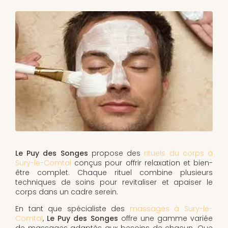
Le Puy des Songes
propose des
rituels du corps à
Sury-le-Comtal
conçus pour offrir relaxation et bien-
être complet. Chaque rituel combine plusieurs
techniques de soins pour revitaliser et apaiser le
corps dans un cadre serein.
En tant que spécialiste des
massages à Sury-le-
Comtal
,
Le Puy des Songes
offre une gamme variée
de massages adaptés aux besoins de chacun. Que