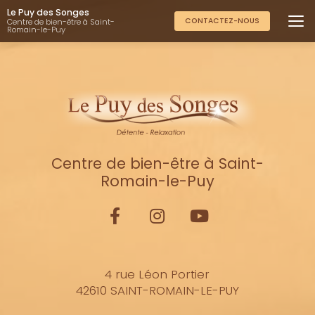
Aller
Le Puy des Songes
au
CONTACTEZ-NOUS
Centre de bien-être à Saint-
Romain-le-Puy
contenu
principal
Centre de bien-être à Saint-
Romain-le-Puy
4 rue Léon Portier
42610 SAINT-ROMAIN-LE-PUY