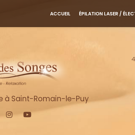
ipale
ACCUEIL
ÉPILATION LASER / ÉLE
4
re à Saint-Romain-le-Puy