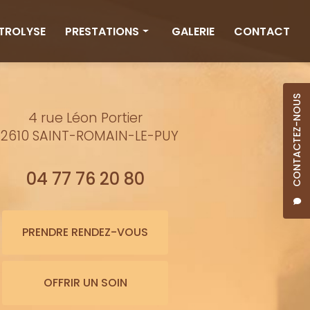
CTROLYSE
PRESTATIONS
GALERIE
CONTACT
Rituels
Massages
CONTACTEZ-NOUS
4 rue Léon Portier
Minceur
2610 SAINT-ROMAIN-LE-PUY
Soins visage
Bienfaits de l'eau
04 77 76 20 80
Beauté
Épilation cire
PRENDRE RENDEZ-VOUS
Maquillage semi-permanent
OFFRIR UN SOIN