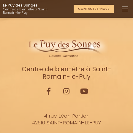
Aller
Le Puy des Songes
au
CONTACTEZ-NOUS
Centre de bien-être à Saint-
Romain-le-Puy
contenu
principal
Centre de bien-être à Saint-
Romain-le-Puy
4 rue Léon Portier
42610 SAINT-ROMAIN-LE-PUY