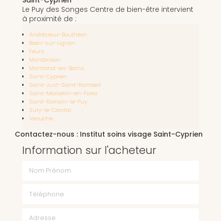
Le Puy des Songes Centre de bien-être intervient
à proximité de :
Andrézieux-Bouthéon
Boën-sur-Lignon
Feurs
Montbrison
Montrond-les-Bains
Saint-Cyprien
Saint-Just-Saint-Rambert
Saint-Marcellin-en-Forez
Saint-Romain-le-Puy
Sury-le-Comtal
Veauche
Contactez-nous : Institut soins visage Saint-Cyprien
Information sur l'acheteur
Nom Prénom
Téléphone