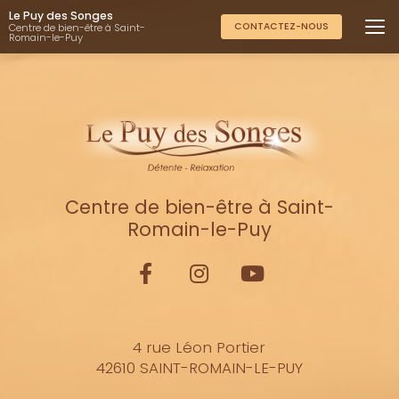
Aller
Le Puy des Songes
au
CONTACTEZ-NOUS
Centre de bien-être à Saint-
Romain-le-Puy
contenu
principal
Centre de bien-être à Saint-
Romain-le-Puy
4 rue Léon Portier
42610 SAINT-ROMAIN-LE-PUY