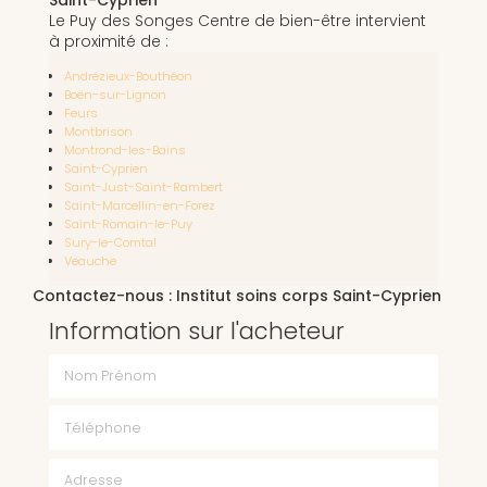
Le Puy des Songes Centre de bien-être intervient
à proximité de :
Andrézieux-Bouthéon
Boën-sur-Lignon
Feurs
Montbrison
Montrond-les-Bains
Saint-Cyprien
Saint-Just-Saint-Rambert
Saint-Marcellin-en-Forez
Saint-Romain-le-Puy
Sury-le-Comtal
Veauche
Contactez-nous : Institut soins corps Saint-Cyprien
Information sur l'acheteur
Nom Prénom
Téléphone