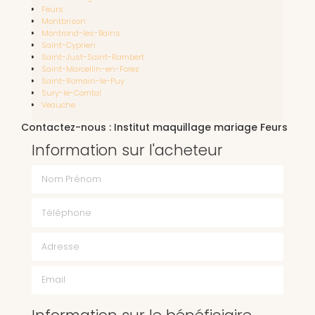
Feurs
Montbrison
Montrond-les-Bains
Saint-Cyprien
Saint-Just-Saint-Rambert
Saint-Marcellin-en-Forez
Saint-Romain-le-Puy
Sury-le-Comtal
Veauche
Contactez-nous : Institut maquillage mariage Feurs
Information sur l'acheteur
Nom Prénom
Téléphone
Email