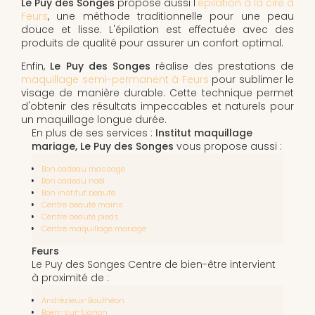
Le Puy des Songes
propose aussi l'
épilation à la cire à
Feurs
, une méthode traditionnelle pour une peau
douce et lisse. L'épilation est effectuée avec des
produits de qualité pour assurer un confort optimal.
Enfin,
Le Puy des Songes
réalise des prestations de
maquillage semi-permanent à Feurs
pour sublimer le
visage de manière durable. Cette technique permet
d'obtenir des résultats impeccables et naturels pour
un maquillage longue durée.
En plus de ses services :
Institut maquillage
mariage, Le Puy des Songes
vous propose aussi :
Bon cadeau massage
Bon cadeau noël
Bon institut beauté
Centre beauté mains
Centre beauté pieds
Centre maquillage mariage
Feurs
Le Puy des Songes Centre de bien-être intervient
à proximité de :
Andrézieux-Bouthéon
Boën-sur-Lignon