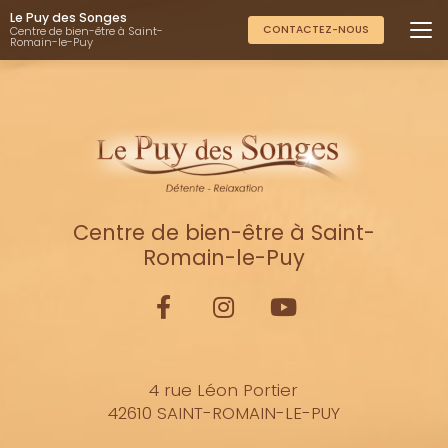
Aller
Le Puy des Songes
au
CONTACTEZ-NOUS
Centre de bien-être à Saint-
Romain-le-Puy
contenu
principal
Centre de bien-être à Saint-
Romain-le-Puy
4 rue Léon Portier
42610 SAINT-ROMAIN-LE-PUY