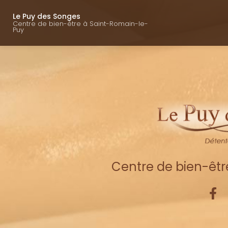
Navigation princ
Aller
au
Le Puy des Songes
Centre de bien-être à Saint-Romain-le-
contenu
Puy
principal
Centre de bien-êt