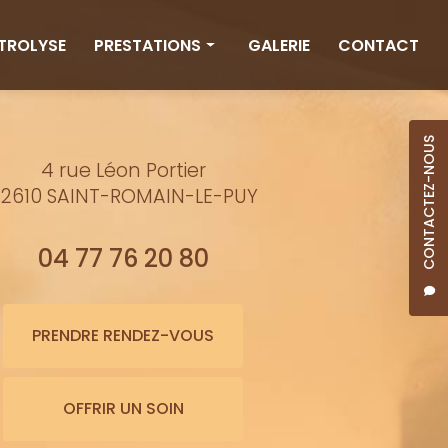
CTROLYSE
PRESTATIONS
GALERIE
CONTACT
Rituels
Massages
CONTACTEZ-NOUS
4 rue Léon Portier
Minceur
2610 SAINT-ROMAIN-LE-PUY
Soins visage
Bienfaits de l'eau
04 77 76 20 80
Beauté
Épilation cire
PRENDRE RENDEZ-VOUS
Maquillage semi-permanent
OFFRIR UN SOIN