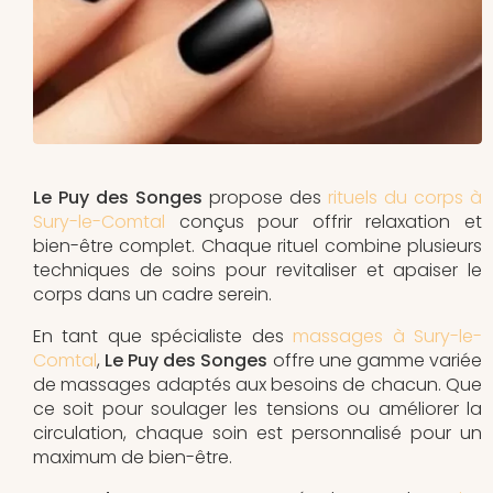
Le Puy des Songes
propose des
rituels du corps à
Sury-le-Comtal
conçus pour offrir relaxation et
bien-être complet. Chaque rituel combine plusieurs
techniques de soins pour revitaliser et apaiser le
corps dans un cadre serein.
En tant que spécialiste des
massages à Sury-le-
Comtal
,
Le Puy des Songes
offre une gamme variée
de massages adaptés aux besoins de chacun. Que
ce soit pour soulager les tensions ou améliorer la
circulation, chaque soin est personnalisé pour un
maximum de bien-être.