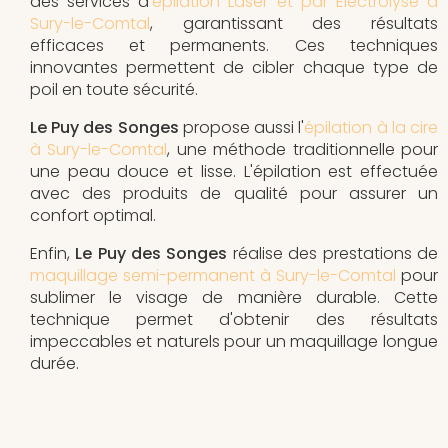
des services d'
épilation Laser et par Electrolyse à
Sury-le-Comtal
, garantissant des résultats
efficaces et permanents. Ces techniques
innovantes permettent de cibler chaque type de
poil en toute sécurité.
Le Puy des Songes
propose aussi l'
épilation à la cire
à Sury-le-Comtal
, une méthode traditionnelle pour
une peau douce et lisse. L'épilation est effectuée
avec des produits de qualité pour assurer un
confort optimal.
Enfin,
Le Puy des Songes
réalise des prestations de
maquillage semi-permanent à Sury-le-Comtal
pour
sublimer le visage de manière durable. Cette
technique permet d'obtenir des résultats
impeccables et naturels pour un maquillage longue
durée.