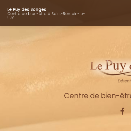
Navigation princ
Aller
au
Le Puy des Songes
Centre de bien-être à Saint-Romain-le-
contenu
Puy
principal
Centre de bien-êt