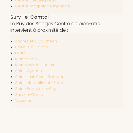
Centre beauté pieds
Centre maquillage mariage
Sury-le-Comtal
Le Puy des Songes Centre de bien-être
intervient à proximité de :
Andrézieux-Bouthéon
Boën-sur-Lignon
Feurs
Montbrison
Montrond-les-Bains
Saint-Cyprien
Saint-Just-Saint-Rambert
Saint-Marcellin-en-Forez
Saint-Romain-le-Puy
Sury-le-Comtal
Veauche