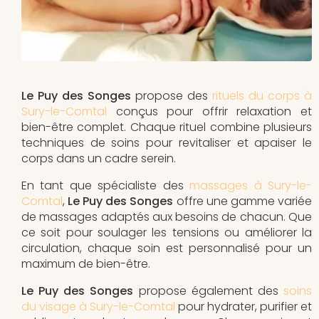
Le Puy des Songes
propose des
rituels du corps à
Sury-le-Comtal
conçus pour offrir relaxation et
bien-être complet. Chaque rituel combine plusieurs
techniques de soins pour revitaliser et apaiser le
corps dans un cadre serein.
En tant que spécialiste des
massages à Sury-le-
Comtal
,
Le Puy des Songes
offre une gamme variée
de massages adaptés aux besoins de chacun. Que
ce soit pour soulager les tensions ou améliorer la
circulation, chaque soin est personnalisé pour un
maximum de bien-être.
Le Puy des Songes
propose également des
soins
du visage à Sury-le-Comtal
pour hydrater, purifier et