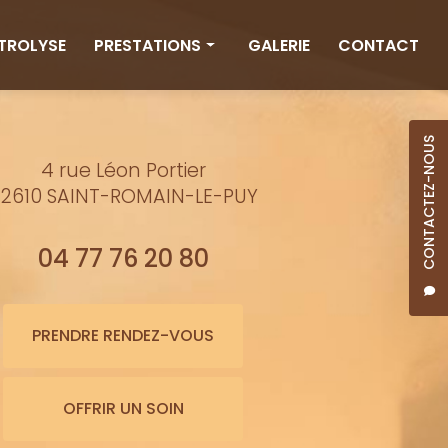
CTROLYSE
PRESTATIONS
GALERIE
CONTACT
Rituels
Massages
CONTACTEZ-NOUS
4 rue Léon Portier
Minceur
2610 SAINT-ROMAIN-LE-PUY
Soins visage
Bienfaits de l'eau
04 77 76 20 80
Beauté
Épilation cire
PRENDRE RENDEZ-VOUS
Maquillage semi-permanent
OFFRIR UN SOIN