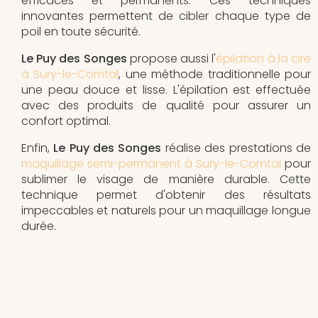
efficaces et permanents. Ces techniques
innovantes permettent de cibler chaque type de
poil en toute sécurité.
Le Puy des Songes
propose aussi l'
épilation à la cire
à Sury-le-Comtal
, une méthode traditionnelle pour
une peau douce et lisse. L'épilation est effectuée
avec des produits de qualité pour assurer un
confort optimal.
Enfin,
Le Puy des Songes
réalise des prestations de
maquillage semi-permanent à Sury-le-Comtal
pour
sublimer le visage de manière durable. Cette
technique permet d'obtenir des résultats
impeccables et naturels pour un maquillage longue
durée.