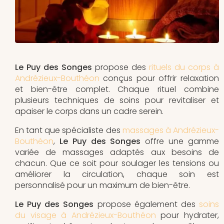
Le Puy des Songes
propose des
rituels du corps à
Andrézieux-Bouthéon
conçus pour offrir relaxation
et bien-être complet. Chaque rituel combine
plusieurs techniques de soins pour revitaliser et
apaiser le corps dans un cadre serein.
En tant que spécialiste des
massages à Andrézieux-
Bouthéon
,
Le Puy des Songes
offre une gamme
variée de massages adaptés aux besoins de
chacun. Que ce soit pour soulager les tensions ou
améliorer la circulation, chaque soin est
personnalisé pour un maximum de bien-être.
Le Puy des Songes
propose également des
soins
du visage à Andrézieux-Bouthéon
pour hydrater,