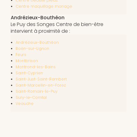
Centre beauté pieds
Centre maquillage mariage
Andrézieux-Bouthéon
Le Puy des Songes Centre de bien-être
intervient à proximité de :
Andrézieux-Bouthéon
Boën-sur-Lignon
Feurs
Montbrison
Montrond-les-Bains
Saint-Cyprien
Saint-Just-Saint-Rambert
Saint-Marcellin-en-Forez
Saint-Romain-le-Puy
Sury-le-Comtal
Veauche