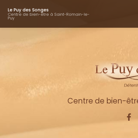
Navigation princ
Aller
au
Le Puy des Songes
Centre de bien-être à Saint-Romain-le-
contenu
Puy
principal
Centre de bien-êt