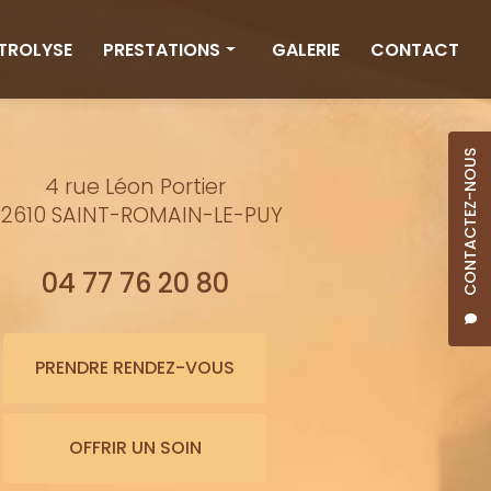
CTROLYSE
PRESTATIONS
GALERIE
CONTACT
Rituels
Massages
CONTACTEZ-NOUS
4 rue Léon Portier
Minceur
2610 SAINT-ROMAIN-LE-PUY
Soins visage
Bienfaits de l'eau
04 77 76 20 80
Beauté
Épilation cire
PRENDRE RENDEZ-VOUS
Maquillage semi-permanent
OFFRIR UN SOIN