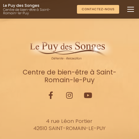
Aller
Le Puy des Songes
au
CONTACTEZ-NOUS
Centre de bien-être à Saint-
Romain-le-Puy
contenu
principal
Centre de bien-être à Saint-
Romain-le-Puy
4 rue Léon Portier
42610 SAINT-ROMAIN-LE-PUY