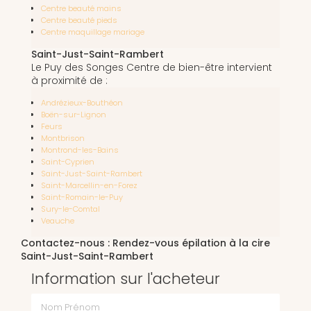
Centre beauté mains
Centre beauté pieds
Centre maquillage mariage
Saint-Just-Saint-Rambert
Le Puy des Songes Centre de bien-être intervient
à proximité de :
Andrézieux-Bouthéon
Boën-sur-Lignon
Feurs
Montbrison
Montrond-les-Bains
Saint-Cyprien
Saint-Just-Saint-Rambert
Saint-Marcellin-en-Forez
Saint-Romain-le-Puy
Sury-le-Comtal
Veauche
Contactez-nous : Rendez-vous épilation à la cire
Saint-Just-Saint-Rambert
Information sur l'acheteur
Nom Prénom