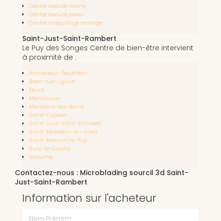
Centre beauté mains
Centre beauté pieds
Centre maquillage mariage
Saint-Just-Saint-Rambert
Le Puy des Songes Centre de bien-être intervient
à proximité de :
Andrézieux-Bouthéon
Boën-sur-Lignon
Feurs
Montbrison
Montrond-les-Bains
Saint-Cyprien
Saint-Just-Saint-Rambert
Saint-Marcellin-en-Forez
Saint-Romain-le-Puy
Sury-le-Comtal
Veauche
Contactez-nous : Microblading sourcil 3d Saint-
Just-Saint-Rambert
Information sur l'acheteur
Nom Prénom