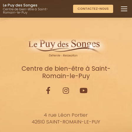
Aller
Le Puy des Songes
au
CONTACTEZ-NOUS
Centre de bien-être à Saint-
Romain-le-Puy
contenu
principal
Centre de bien-être à Saint-
Romain-le-Puy
4 rue Léon Portier
42610 SAINT-ROMAIN-LE-PUY