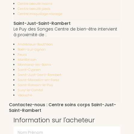
Centre beauté mains
Centre beauté pieds
Centre maquillage mariage
Saint-Just-Saint-Rambert
Le Puy des Songes Centre de bien-être intervient
à proximité de :
Andrézieux-Bouthéon
Boën-sur-Lignon
Feurs
Montbrison
Montrond-les-Bains
Saint-Cyprien
Saint-Just-Saint-Rambert
Saint-Marcellin-en-Forez
Saint-Romain-le-Puy
Sury-le-Comtal
Veauche
Contactez-nous : Centre soins corps Saint-Just-
Saint-Rambert
Information sur l'acheteur
Nom Prénom