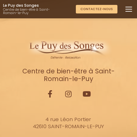
Aller
Le Puy des Songes
au
CONTACTEZ-NOUS
Centre de bien-être à Saint-
Romain-le-Puy
contenu
principal
Centre de bien-être à Saint-
Romain-le-Puy
4 rue Léon Portier
42610 SAINT-ROMAIN-LE-PUY