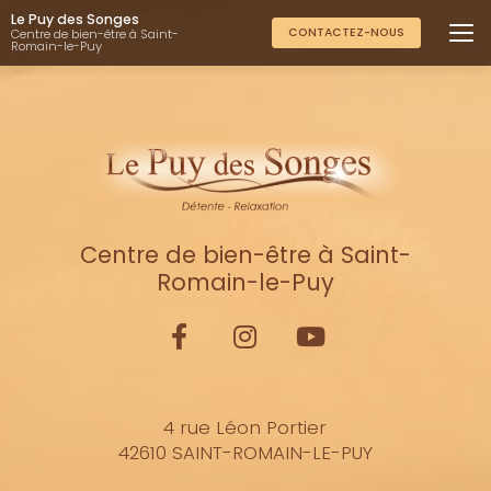
Aller
Le Puy des Songes
au
CONTACTEZ-NOUS
Centre de bien-être à Saint-
Romain-le-Puy
contenu
principal
Centre de bien-être à Saint-
Romain-le-Puy
4 rue Léon Portier
42610 SAINT-ROMAIN-LE-PUY