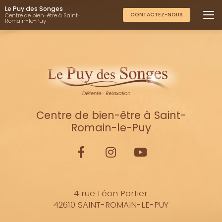
Aller
Le Puy des Songes
au
CONTACTEZ-NOUS
Centre de bien-être à Saint-
Romain-le-Puy
contenu
principal
Centre de bien-être à Saint-
Romain-le-Puy
4 rue Léon Portier
42610 SAINT-ROMAIN-LE-PUY