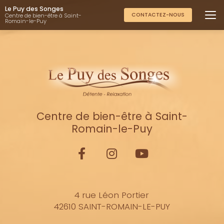
Aller
Le Puy des Songes
au
CONTACTEZ-NOUS
Centre de bien-être à Saint-
Romain-le-Puy
contenu
principal
Centre de bien-être à Saint-
Romain-le-Puy
4 rue Léon Portier
42610 SAINT-ROMAIN-LE-PUY