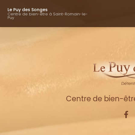
Navigation princ
Aller
au
Le Puy des Songes
Centre de bien-être à Saint-Romain-le-
contenu
Puy
principal
Centre de bien-êt