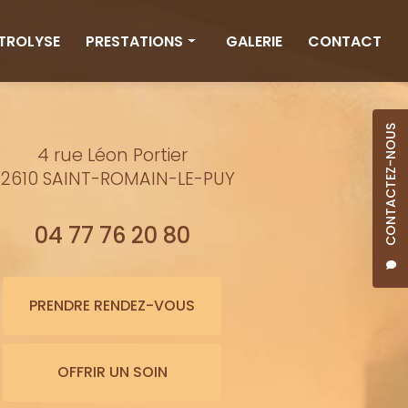
CTROLYSE
PRESTATIONS
GALERIE
CONTACT
Rituels
Massages
CONTACTEZ-NOUS
4 rue Léon Portier
Minceur
2610 SAINT-ROMAIN-LE-PUY
Soins visage
Bienfaits de l'eau
04 77 76 20 80
Beauté
Épilation cire
PRENDRE RENDEZ-VOUS
Maquillage semi-permanent
OFFRIR UN SOIN