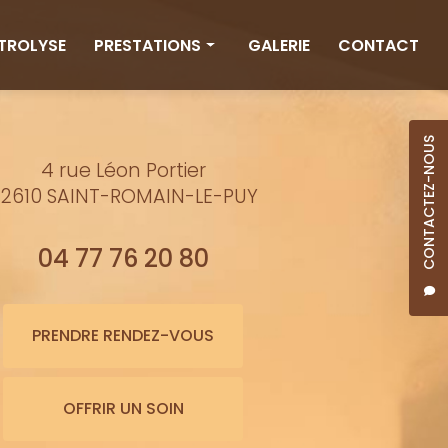
CTROLYSE
PRESTATIONS
GALERIE
CONTACT
Rituels
Massages
CONTACTEZ-NOUS
4 rue Léon Portier
Minceur
2610 SAINT-ROMAIN-LE-PUY
Soins visage
Bienfaits de l'eau
04 77 76 20 80
Beauté
Épilation cire
PRENDRE RENDEZ-VOUS
Maquillage semi-permanent
OFFRIR UN SOIN