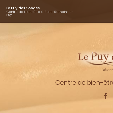
Navigation princ
Aller
au
Le Puy des Songes
Centre de bien-être à Saint-Romain-le-
contenu
Puy
principal
Centre de bien-êt