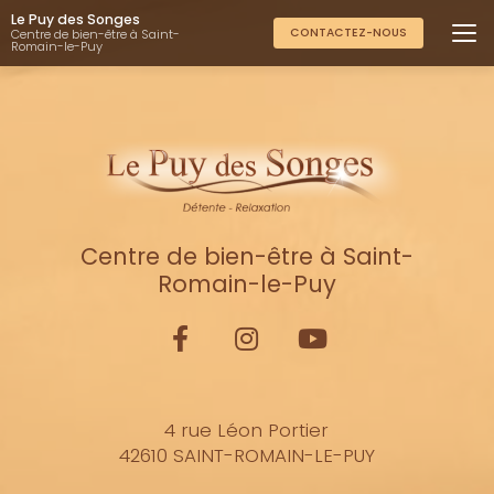
Aller
Le Puy des Songes
au
CONTACTEZ-NOUS
Centre de bien-être à Saint-
Romain-le-Puy
contenu
principal
Centre de bien-être à Saint-
Romain-le-Puy
4 rue Léon Portier
42610 SAINT-ROMAIN-LE-PUY