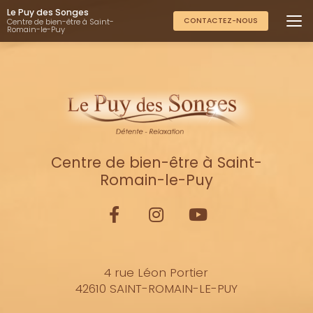
Aller
Le Puy des Songes
au
CONTACTEZ-NOUS
Centre de bien-être à Saint-
Romain-le-Puy
contenu
principal
Centre de bien-être à Saint-
Romain-le-Puy
4 rue Léon Portier
42610 SAINT-ROMAIN-LE-PUY